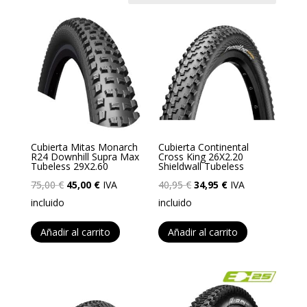
últimos
Cubierta Mitas Monarch
Cubierta Continental
R24 Downhill Supra Max
Cross King 26X2.20
Tubeless 29X2.60
Shieldwall Tubeless
El
El
El
El
75,00
€
45,00
€
IVA
40,95
€
34,95
€
IVA
precio
precio
precio
precio
incluido
incluido
original
actual
original
actual
Añadir al carrito
Añadir al carrito
era:
es:
era:
es:
75,00 €.
45,00 €.
40,95 €.
34,95 €.