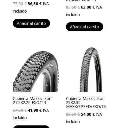
El
El
75,50
€
56,50
€
IVA
El
El
83,50
€
63,00
€
IVA
precio
precio
incluido
precio
precio
incluido
original
actual
original
actual
Añadir al carrito
era:
es:
Añadir al carrito
era:
es:
75,50 €.
56,50 €.
83,50 €.
63,00 €.
Cubierta Maxxis Ikon
Cubierta Maxxis Ikon
27.5X2.20 EXO/TR
29X2.35
MAXX/SPEED/EXO/TR
El
El
64,50
€
41,90
€
IVA
El
El
80,50
€
54,00
€
IVA
precio
precio
incluido
precio
precio
incluido
original
actual