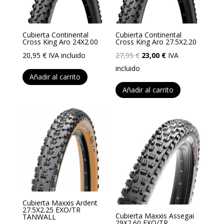
Cubierta Continental
Cubierta Continental
Cross King Aro 24X2.00
Cross King Aro 27.5X2.20
El
El
20,95
€
IVA incluido
27,95
€
23,00
€
IVA
precio
precio
incluido
Añadir al carrito
original
actual
Añadir al carrito
era:
es:
27,95 €.
23,00 €.
Cubierta Maxxis Ardent
27.5X2.25 EXO/TR
Cubierta Maxxis Assegai
TANWALL
29X2.60 EXO/TR