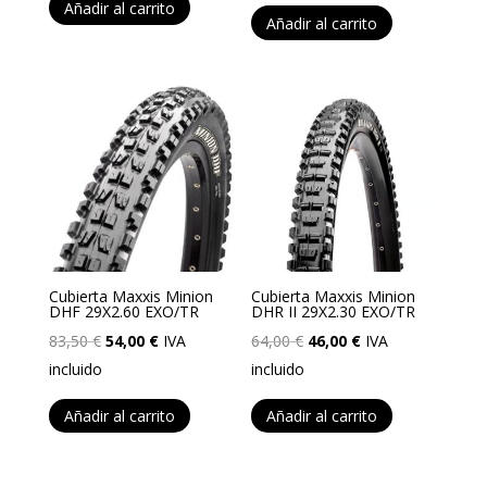
original
actual
Añadir al carrito
era:
es:
Añadir al carrito
era:
es:
64,50 €.
41,90 €.
80,50 €.
54,00 €.
Cubierta Maxxis Minion
Cubierta Maxxis Minion
DHF 29X2.60 EXO/TR
DHR II 29X2.30 EXO/TR
El
El
El
El
83,50
€
54,00
€
IVA
64,00
€
46,00
€
IVA
precio
precio
precio
precio
incluido
incluido
original
actual
original
actual
Añadir al carrito
Añadir al carrito
era:
es:
era:
es:
83,50 €.
54,00 €.
64,00 €.
46,00 €.