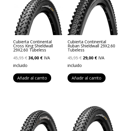
Cubierta Continental
Cubierta Continental
Cross King Shieldwall
Ruban Shieldwall 29X2.60
29X2.60 Tubeless
Tubeless
El
El
El
El
45,95
€
36,00
€
IVA
45,95
€
29,00
€
IVA
precio
precio
precio
precio
incluido
incluido
original
actual
original
actual
Añadir al carrito
Añadir al carrito
era:
es:
era:
es:
45,95 €.
36,00 €.
45,95 €.
29,00 €.