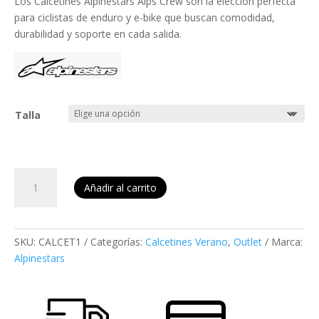
Los Calcetines Alpinestars Alps Crew son la elección perfecta
era:
es:
para ciclistas de enduro y e-bike que buscan comodidad,
12,95 €.
9,95 €.
durabilidad y soporte en cada salida.
Talla
Calcetines
Añadir al carrito
Alpinestars
Alps
Crew
cantidad
SKU:
CALCET1
Categorías:
Calcetines Verano
,
Outlet
Marca:
Alpinestars