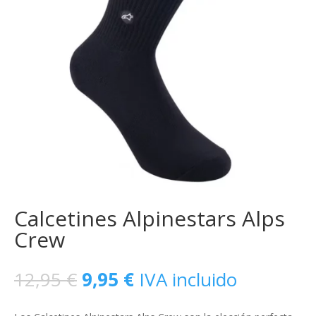
Calcetines Alpinestars Alps
Crew
El
El
12,95
€
9,95
€
IVA incluido
precio
precio
original
actual