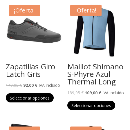
¡Oferta!
¡Oferta!
Zapatillas Giro
Maillot Shimano
Latch Gris
S-Phyre Azul
Thermal Long
El
El
149,95
€
92,00
€
IVA incluido
precio
precio
Este
El
El
189,95
€
109,00
€
IVA incluido
Seleccionar opciones
original
actual
producto
precio
precio
Este
Seleccionar opciones
era:
es:
tiene
original
actual
product
149,95 €.
92,00 €.
múltiples
era:
es:
tiene
variantes.
189,95 €.
109,00 €.
múltiple