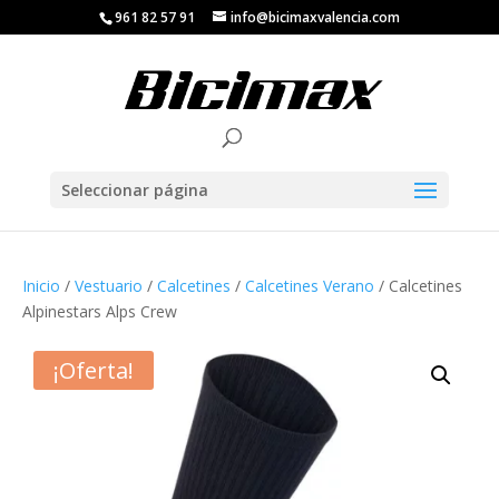
961 82 57 91
info@bicimaxvalencia.com
Seleccionar página
Inicio
/
Vestuario
/
Calcetines
/
Calcetines Verano
/ Calcetines
Alpinestars Alps Crew
¡Oferta!