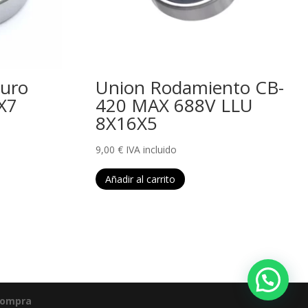
uro
Union Rodamiento CB-
X7
420 MAX 688V LLU
8X16X5
9,00
€
IVA incluido
Añadir al carrito
compra