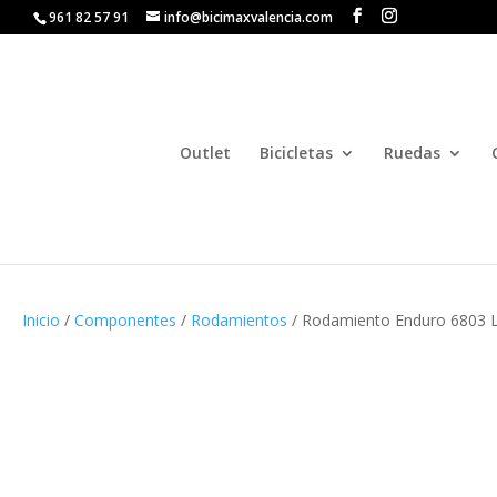
961 82 57 91
info@bicimaxvalencia.com
Outlet
Bicicletas
Ruedas
Inicio
/
Componentes
/
Rodamientos
/ Rodamiento Enduro 6803 