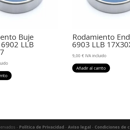
ento Buje
Rodamiento End
 6902 LLB
6903 LLB 17X30
X7
9,00
€
IVA incluido
luido
Añadir al carrito
rrito
servados -
Política de Privacidad
-
Aviso legal
-
Condiciones de 