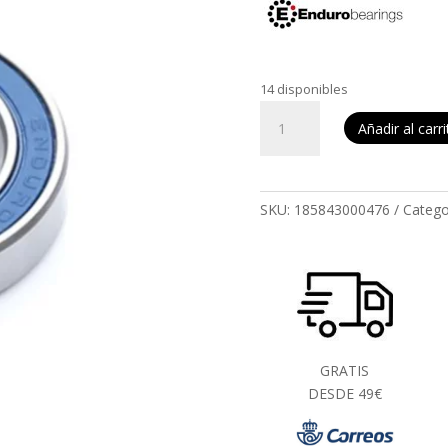
14 disponibles
Rodamiento
Añadir al carr
Enduro
6803
LLB
C3
SKU:
185843000476
Catego
17X26X5
cantidad
GRATIS
DESDE 49€