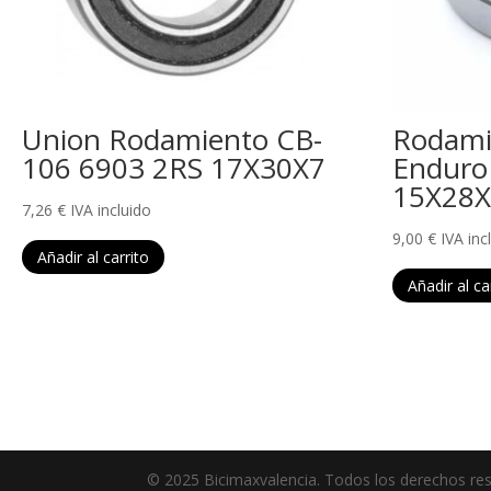
Union Rodamiento CB-
Rodami
106 6903 2RS 17X30X7
Enduro
15X28
7,26
€
IVA incluido
9,00
€
IVA inc
Añadir al carrito
Añadir al ca
© 2025 Bicimaxvalencia. Todos los derechos re